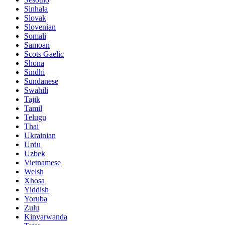
Sinhala
Slovak
Slovenian
Somali
Samoan
Scots Gaelic
Shona
Sindhi
Sundanese
Swahili
Tajik
Tamil
Telugu
Thai
Ukrainian
Urdu
Uzbek
Vietnamese
Welsh
Xhosa
Yiddish
Yoruba
Zulu
Kinyarwanda