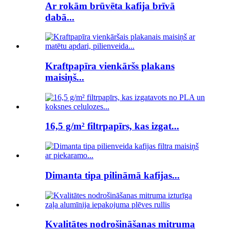
Ar rokām brūvēta kafija brīvā
dabā...
Kraftpapīra vienkāršs plakans
maisiņš...
16,5 g/m² filtrpapīrs, kas izgat...
Dimanta tipa pilināmā kafijas...
Kvalitātes nodrošināšanas mitruma