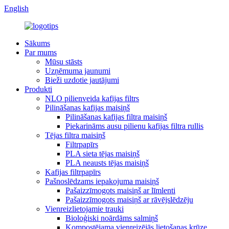
English
Sākums
Par mums
Mūsu stāsts
Uzņēmuma jaunumi
Bieži uzdotie jautājumi
Produkti
NLO pilienveida kafijas filtrs
Pilināšanas kafijas maisiņš
Pilināšanas kafijas filtra maisiņš
Piekarināms ausu pilienu kafijas filtra rullis
Tējas filtra maisiņš
Filtrpapīrs
PLA sieta tējas maisiņš
PLA neausts tējas maisiņš
Kafijas filtrpapīrs
Pašnoslēdzams iepakojuma maisiņš
Pašaizzīmogots maisiņš ar līmlenti
Pašaizzīmogots maisiņš ar rāvējslēdzēju
Vienreizlietojamie trauki
Bioloģiski noārdāms salmiņš
Kompostējama vienreizējās lietošanas krūze