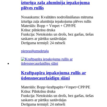
izturīga zaļa alumīnija iepakojuma
plēves rullis
Nosaukums: Kvalitātes nodrošināšanas mitruma
izturīga zaļa alumīnija iepakojuma plēves rullis
Materiāls: Bopp + Vmpet + CPP/PE
Krāsa: pilnkrāsu druka
Funkcija: Netoksisks un drošs, bez garšas, tiešas
saskares ar pārtiku sastāvdaļas
Derīguma termiņš: 24 mēneši
pieprasījums
detaļa
Kraftpapīra iepakojuma rullis ar
ūdensnecaurlaidīgu slāni
Materiāls: Bopp+kraftpapīrs+Vmpet+CPP/PE
Krāsa: Pilnkrāsu druka
Funkcija: Netoksisks un drošs, bez garšas, tiešas
saskares ar pārtiku sastāvdaļas
Derīguma termiņš: 24 mēneši