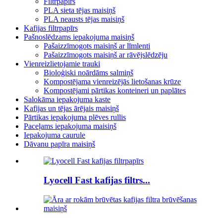
Filtrpapīrs
PLA sieta tējas maisiņš
PLA neausts tējas maisiņš
Kafijas filtrpapīrs
Pašnoslēdzams iepakojuma maisiņš
Pašaizzīmogots maisiņš ar līmlenti
Pašaizzīmogots maisiņš ar rāvējslēdzēju
Vienreizlietojamie trauki
Bioloģiski noārdāms salmiņš
Kompostējama vienreizējās lietošanas krūze
Kompostējami pārtikas konteineri un paplātes
Salokāma iepakojuma kaste
Kafijas un tējas ārējais maisiņš
Pārtikas iepakojuma plēves rullis
Paceļams iepakojuma maisiņš
Iepakojuma caurule
Dāvanu papīra maisiņš
Lyocell Fast kafijas filtrs...