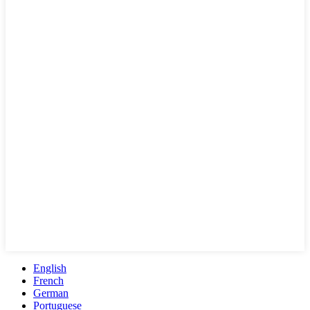
English
French
German
Portuguese