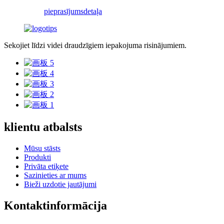
pieprasījums
detaļa
Sekojiet līdzi videi draudzīgiem iepakojuma risinājumiem.
klientu atbalsts
Mūsu stāsts
Produkti
Privāta etiķete
Sazinieties ar mums
Bieži uzdotie jautājumi
Kontaktinformācija