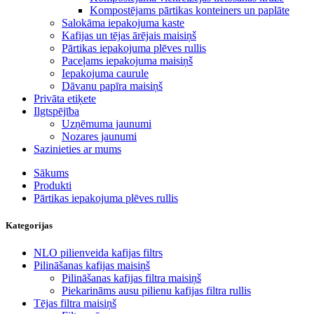
Kompostējams pārtikas konteiners un paplāte
Salokāma iepakojuma kaste
Kafijas un tējas ārējais maisiņš
Pārtikas iepakojuma plēves rullis
Paceļams iepakojuma maisiņš
Iepakojuma caurule
Dāvanu papīra maisiņš
Privāta etiķete
Ilgtspējība
Uzņēmuma jaunumi
Nozares jaunumi
Sazinieties ar mums
Sākums
Produkti
Pārtikas iepakojuma plēves rullis
Kategorijas
NLO pilienveida kafijas filtrs
Pilināšanas kafijas maisiņš
Pilināšanas kafijas filtra maisiņš
Piekarināms ausu pilienu kafijas filtra rullis
Tējas filtra maisiņš