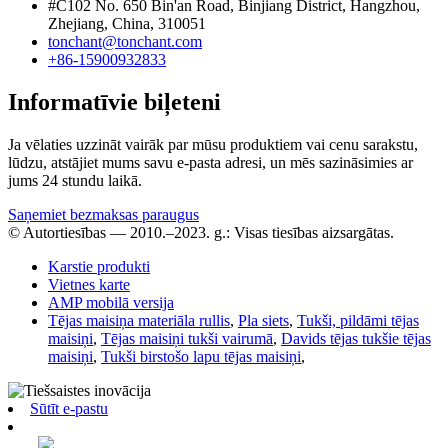
#C102 No. 650 Bin'an Road, Binjiang District, Hangzhou,
Zhejiang, China, 310051
tonchant@tonchant.com
+86-15900932833
Informatīvie biļeteni
Ja vēlaties uzzināt vairāk par mūsu produktiem vai cenu sarakstu,
lūdzu, atstājiet mums savu e-pasta adresi, un mēs sazināsimies ar
jums 24 stundu laikā.
Saņemiet bezmaksas paraugus
© Autortiesības — 2010.–2023. g.: Visas tiesības aizsargātas.
Karstie produkti
Vietnes karte
AMP mobilā versija
Tējas maisiņa materiāla rullis
,
Pla siets
,
Tukši, pildāmi tējas
maisiņi
,
Tējas maisiņi tukši vairumā
,
Davids tējas tukšie tējas
maisiņi
,
Tukši birstošo lapu tējas maisiņi
,
Sūtīt e-pastu