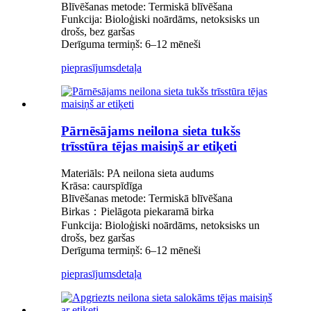
Blīvēšanas metode: Termiskā blīvēšana
Funkcija: Bioloģiski noārdāms, netoksisks un
drošs, bez garšas
Derīguma termiņš: 6–12 mēneši
pieprasījums
detaļa
Pārnēsājams neilona sieta tukšs
trīsstūra tējas maisiņš ar etiķeti
Materiāls: PA neilona sieta audums
Krāsa: caurspīdīga
Blīvēšanas metode: Termiskā blīvēšana
Birkas：Pielāgota piekaramā birka
Funkcija: Bioloģiski noārdāms, netoksisks un
drošs, bez garšas
Derīguma termiņš: 6–12 mēneši
pieprasījums
detaļa