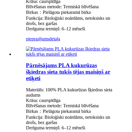
Krāsa: caurspīdīga
Blīvēšanas metode: Termiskā blīvēšana
Birkas：Pielāgota piekaramā birka
Funkcija: Bioloģiski noārdāms, netoksisks un
drošs, bez garšas
Derīguma termiņš: 6–12 mēneši
pieprasījums
detaļa
Pārnēsājams PLA kukurūzas
šķiedras sieta tukšs tējas maisiņš ar
etiķeti
Materiāls: 100% PLA kukurūzas šķiedras sieta
audums
Krāsa: caurspīdīga
Blīvēšanas metode: Termiskā blīvēšana
Birkas：Pielāgota piekaramā birka
Funkcija: Bioloģiski noārdāms, netoksisks un
drošs, bez garšas
Derīguma termiņš: 6–12 mēneši