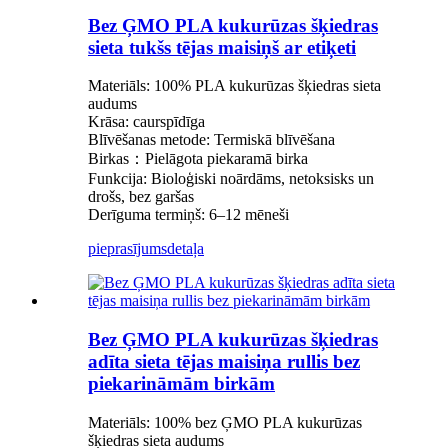
Bez ĢMO PLA kukurūzas šķiedras
sieta tukšs tējas maisiņš ar etiķeti
Materiāls: 100% PLA kukurūzas šķiedras sieta
audums
Krāsa: caurspīdīga
Blīvēšanas metode: Termiskā blīvēšana
Birkas：Pielāgota piekaramā birka
Funkcija: Bioloģiski noārdāms, netoksisks un
drošs, bez garšas
Derīguma termiņš: 6–12 mēneši
pieprasījums
detaļa
Bez ĢMO PLA kukurūzas šķiedras
adīta sieta tējas maisiņa rullis bez
piekarināmām birkām
Materiāls: 100% bez ĢMO PLA kukurūzas
šķiedras sieta audums