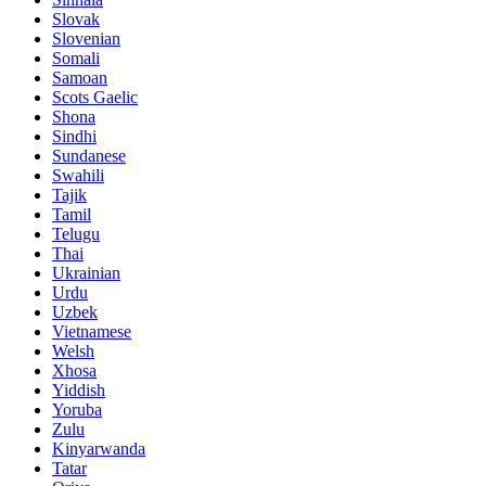
Slovak
Slovenian
Somali
Samoan
Scots Gaelic
Shona
Sindhi
Sundanese
Swahili
Tajik
Tamil
Telugu
Thai
Ukrainian
Urdu
Uzbek
Vietnamese
Welsh
Xhosa
Yiddish
Yoruba
Zulu
Kinyarwanda
Tatar