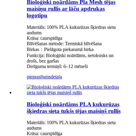
Bioloģiski noārdāms Pla Mesh tējas
maisiņu rullis ar lāču apdrukas
logotipu
Materiāls: 100% PLA kukurūzas šķiedras sieta
audums
Krāsa: caurspīdīga
Blīvēšanas metode: Termiskā blīvēšana
Birkas：Pielāgota piekaramā birka
Funkcija: Bioloģiski noārdāms, netoksisks un
drošs, bez garšas
Derīguma termiņš: 6–12 mēneši
pieprasījums
detaļa
Bioloģiski noārdāms PLA kukurūzas
šķiedras sieta tukšs tējas maisiņš rullis
Materiāls: 100% PLA kukurūzas šķiedras sieta
audums
Krāsa: caurspīdīga