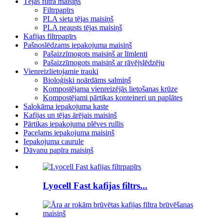
Tējas filtra maisiņš
Filtrpapīrs
PLA sieta tējas maisiņš
PLA neausts tējas maisiņš
Kafijas filtrpapīrs
Pašnoslēdzams iepakojuma maisiņš
Pašaizzīmogots maisiņš ar līmlenti
Pašaizzīmogots maisiņš ar rāvējslēdzēju
Vienreizlietojamie trauki
Bioloģiski noārdāms salmiņš
Kompostējama vienreizējās lietošanas krūze
Kompostējami pārtikas konteineri un paplātes
Salokāma iepakojuma kaste
Kafijas un tējas ārējais maisiņš
Pārtikas iepakojuma plēves rullis
Paceļams iepakojuma maisiņš
Iepakojuma caurule
Dāvanu papīra maisiņš
Lyocell Fast kafijas filtrs...