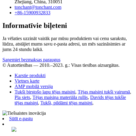
Zhejiang, China, 310051
tonchant@tonchant.com
+86-15900932833
Informatīvie biļeteni
Ja vēlaties uzzināt vairāk par mūsu produktiem vai cenu sarakstu,
lūdzu, atstājiet mums savu e-pasta adresi, un mēs sazināsimies ar
jums 24 stundu laikā.
Saņemiet bezmaksas paraugus
© Autortiesības — 2010.–2023. g.: Visas tiesības aizsargātas.
Karstie produkti
Vietnes karte
AMP mobilā versija
Tukši birstošo lapu tējas maisiņi
,
Tējas maisiņi tukši vairumā
,
Pla siets
,
Tējas maisiņa materiāla rullis
,
Davids tējas tukšie
tējas maisiņi
,
Tukši, pildāmi tējas maisiņi
,
Sūtīt e-pastu