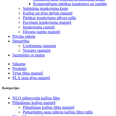
Kompostējams pārtikas konteiners un paplāte
Salokāma iepakojuma kaste
Kafijas un tējas ārējais maisiņš
Pārtikas iepakojuma plēves rullis
Paceļams iepakojuma maisiņš
Iepakojuma caurule
Dāvanu papīra maisiņš
Privāta etiķete
Ilgtspējība
Uzņēmuma jaunumi
Nozares jaunumi
Sazinieties ar mums
Sākums
Produkti
Tējas filtra maisiņš
PLA sieta tējas maisiņš
Kategorijas
NLO pilienveida kafijas filtrs
Pilināšanas kafijas maisiņš
Pilināšanas kafijas filtra maisiņš
Piekarināms ausu pilienu kafijas filtra rullis