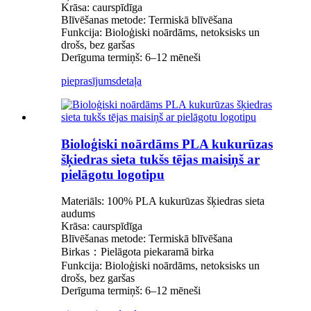
Krāsa: caurspīdīga
Blīvēšanas metode: Termiskā blīvēšana
Funkcija: Bioloģiski noārdāms, netoksisks un
drošs, bez garšas
Derīguma termiņš: 6–12 mēneši
pieprasījums
detaļa
Bioloģiski noārdāms PLA kukurūzas
šķiedras sieta tukšs tējas maisiņš ar
pielāgotu logotipu
Materiāls: 100% PLA kukurūzas šķiedras sieta
audums
Krāsa: caurspīdīga
Blīvēšanas metode: Termiskā blīvēšana
Birkas：Pielāgota piekaramā birka
Funkcija: Bioloģiski noārdāms, netoksisks un
drošs, bez garšas
Derīguma termiņš: 6–12 mēneši