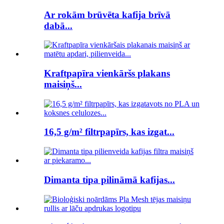
Ar rokām brūvēta kafija brīvā
dabā...
Kraftpapīra vienkāršs plakans
maisiņš...
16,5 g/m² filtrpapīrs, kas izgat...
Dimanta tipa pilināmā kafijas...