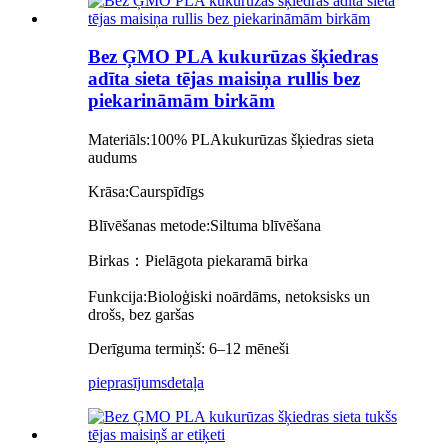
Bez ĢMO PLA kukurūzas šķiedras
adīta sieta tējas maisiņa rullis bez
piekarināmām birkām
Materiāls:
100% PLA
kukurūzas šķiedras sieta
audums
Krāsa:
Caurspīdīgs
Blīvēšanas metode:
Siltuma blīvēšana
Birkas：Pielāgota piekaramā birka
Funkcija:
Bioloģiski noārdāms, netoksisks un
drošs, bez garšas
Derīguma termiņš: 6–12 mēneši
pieprasījums
detaļa