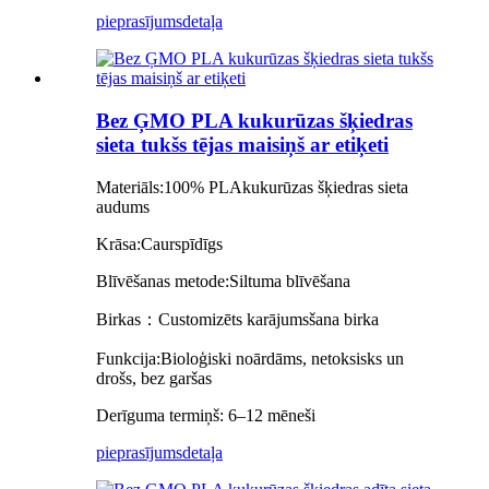
pieprasījums
detaļa
Bez ĢMO PLA kukurūzas šķiedras
sieta tukšs tējas maisiņš ar etiķeti
Materiāls:
100% PLA
kukurūzas šķiedras sieta
audums
Krāsa:
Caurspīdīgs
Blīvēšanas metode:
Siltuma blīvēšana
Birkas：
C
u
stomizēts karājums
šana
birka
Funkcija:
Bioloģiski noārdāms, netoksisks un
drošs, bez garšas
Derīguma termiņš: 6–12 mēneši
pieprasījums
detaļa