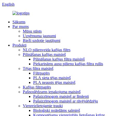
English
Sākums
Par mums
Mūsu stāsts
Uzņēmuma jaunumi
Bieži uzdotie jautājumi
Produkti
NLO pilienveida kafijas filtrs
Pilināšanas kafijas maisiņš
Pilināšanas kafijas filtra maisiņš
Piekarināms ausu pilienu kafijas filtra rullis
Tējas filtra maisiņš
Filtrpapīrs
PLA sieta tējas maisiņš
PLA neausts tējas maisiņš
Kafijas filtrpapīrs
Pašnoslēdzams iepakojuma maisiņš
Pašaizzīmogots maisiņš ar līmlenti
Pašaizzīmogots maisiņš ar rāvējslēdzēju
Vienreizlietojamie trauki
Bioloģiski noārdāms salmiņš
Kompostējama vienreizējās lietošanas krūze