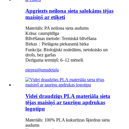
Apgriezts neilona sieta salokāms tējas
maisiņš ar etiķeti
Materiāls: PA neilona sieta audums
Krāsa: caurspīdīga
Blīvēšanas metode: Termiskā blīvēšana
Birkas：Pielāgota piekaramā birka
Funkcija: Bioloģiski noārdāms, netoksisks un
drošs, bez garšas
Derīguma termiņš: 6–12 mēneši
pieprasījums
detaļa
Videi draudzīgs PLA materiāla sieta
tējas maisiņš ar tauriņu apdrukas
logotipu
Materiāls: 100% PLA kukurūzas šķiedras sieta
audums