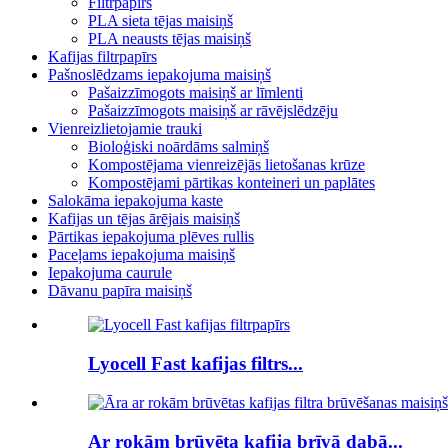
Filtrpapīrs
PLA sieta tējas maisiņš
PLA neausts tējas maisiņš
Kafijas filtrpapīrs
Pašnoslēdzams iepakojuma maisiņš
Pašaizzīmogots maisiņš ar līmlenti
Pašaizzīmogots maisiņš ar rāvējslēdzēju
Vienreizlietojamie trauki
Bioloģiski noārdāms salmiņš
Kompostējama vienreizējās lietošanas krūze
Kompostējami pārtikas konteineri un paplātes
Salokāma iepakojuma kaste
Kafijas un tējas ārējais maisiņš
Pārtikas iepakojuma plēves rullis
Paceļams iepakojuma maisiņš
Iepakojuma caurule
Dāvanu papīra maisiņš
Lyocell Fast kafijas filtrs...
Ar rokām brūvēta kafija brīvā dabā...