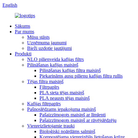
English
Sākums
Par mums
Mūsu stāsts
Uzņēmuma jaunumi
Bieži uzdotie jautājumi
Produkti
NLO pilienveida kafijas filtrs
Pilināšanas kafijas maisiņš
Pilināšanas kafijas filtra maisiņš
Piekarināms ausu pilienu kafijas filtra rullis
Tējas filtra maisiņš
Filtrpapīrs
PLA sieta tējas maisiņš
PLA neausts tējas maisiņš
Kafijas filtrpapīrs
Pašnoslēdzams iepakojuma maisiņš
Pašaizzīmogots maisiņš ar līmlenti
Pašaizzīmogots maisiņš ar rāvējslēdzēju
Vienreizlietojamie trauki
Bioloģiski noārdāms salmiņš
Kompostējama vienreizējās lietošanas krūze