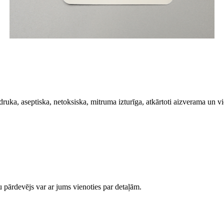
 druka, aseptiska, netoksiska, mitruma izturīga, atkārtoti aizverama un v
u pārdevējs var ar jums vienoties par detaļām.