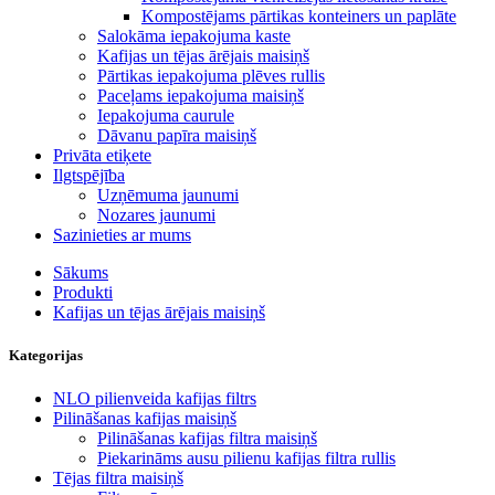
Kompostējams pārtikas konteiners un paplāte
Salokāma iepakojuma kaste
Kafijas un tējas ārējais maisiņš
Pārtikas iepakojuma plēves rullis
Paceļams iepakojuma maisiņš
Iepakojuma caurule
Dāvanu papīra maisiņš
Privāta etiķete
Ilgtspējība
Uzņēmuma jaunumi
Nozares jaunumi
Sazinieties ar mums
Sākums
Produkti
Kafijas un tējas ārējais maisiņš
Kategorijas
NLO pilienveida kafijas filtrs
Pilināšanas kafijas maisiņš
Pilināšanas kafijas filtra maisiņš
Piekarināms ausu pilienu kafijas filtra rullis
Tējas filtra maisiņš