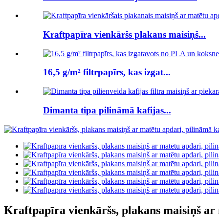
Kraftpapīra vienkāršs plakans maisiņš...
16,5 g/m² filtrpapīrs, kas izgat...
Dimanta tipa pilināmā kafijas...
Kraftpapīra vienkāršs, plakans maisiņš ar 