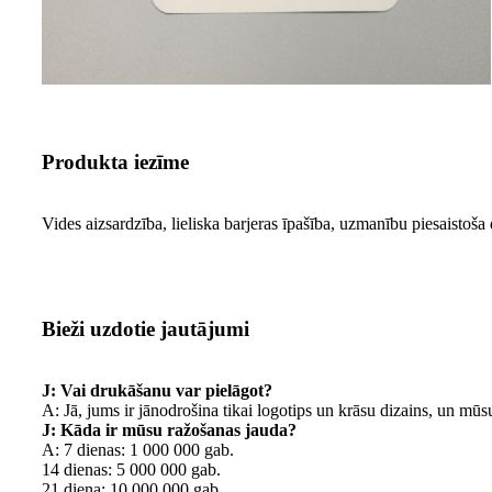
Produkta iezīme
Vides aizsardzība, lieliska barjeras īpašība, uzmanību piesaistoša
Bieži uzdotie jautājumi
J: Vai drukāšanu var pielāgot?
A: Jā, jums ir jānodrošina tikai logotips un krāsu dizains, un mūs
J: Kāda ir mūsu ražošanas jauda?
A: 7 dienas: 1 000 000 gab.
14 dienas: 5 000 000 gab.
21 diena: 10 000 000 gab.